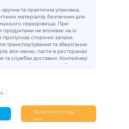
зручна та практична упаковка,
гічних матеріалів, безпечних для
лишнього середовища. При
и продуктами не впливає на їх
 не пропускає сторонні запахи.
ля транспортування та зберігання
ірів, вок-меню, пасти в ресторанах
я та службах доставки. Контейнер
го картону і при взаємодії з
не завдає дискомфорту рукам.
 продуктам не втратити зовнішню
гти свіжість та властивості.
+
Запросити оптову
ціну