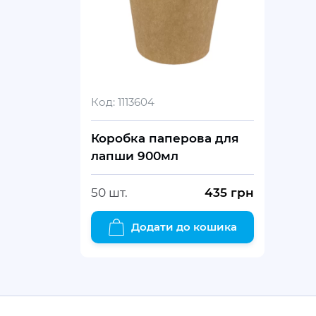
Код:
1113604
Коробка паперова для
лапши 900мл
50 шт.
435
грн
Додати до кошика