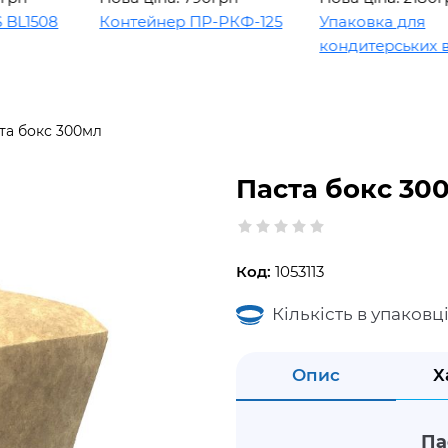
08
Контейнер ПР-РКФ-125
Упаковка для
кондитерських виробі
та бокс 300мл
Паста бокс 30
Код:
1053113
Кількість в упаковці
Опис
Х
Па