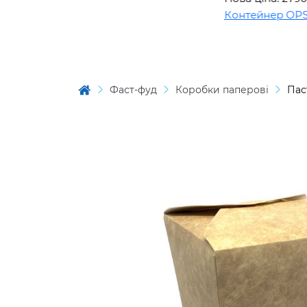
Контейнер OPS BL15
Фаст-фуд
Коробки паперові
Пас