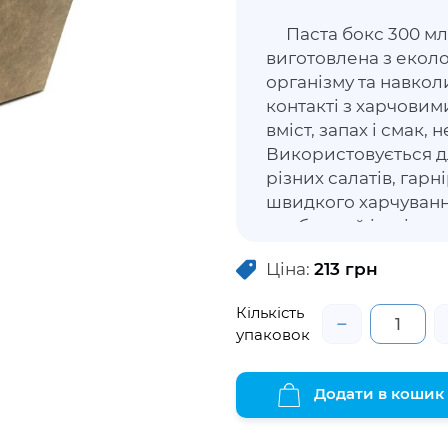
Паста бокс 300 мл-
виготовлена з еколо
організму та навко
контакті з харчовим
вміст, запах і смак,
Використовується д
різних салатів, гарн
швидкого харчуванн
зроблений із щільно
гарячими стравами 
Ціна:
213
грн
Упаковка дозволить
привабливість, збере
Кількість
−
упаковок
Додати в кошик