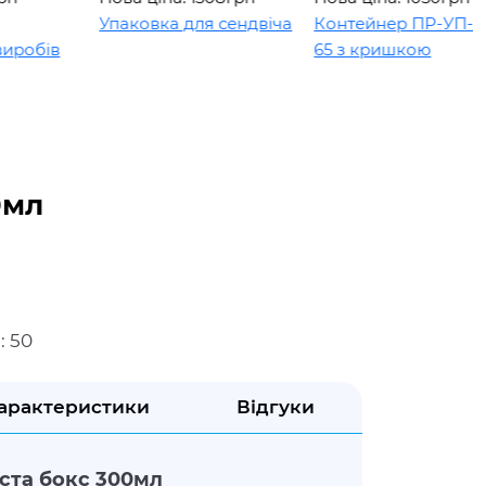
Упаковка для сендвіча
Контейнер ПР-УП-109 х
в
65 з кришкою
0мл
: 50
арактеристики
Відгуки
ста бокс 300мл