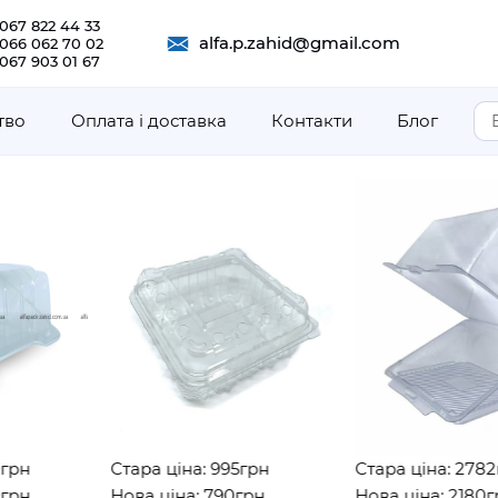
067 822 44 33
alfa.p.zahid@gmail.com
 066 062 70 02
067 903 01 67
тво
Оплата і доставка
Контакти
Блог
Стара ціна: 995грн
Стара ціна: 2782грн
Нова ціна: 790грн
Нова ціна: 2180грн