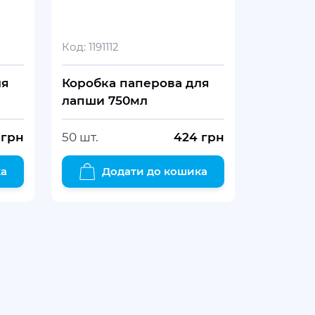
Код:
1191112
ля
Коробка паперова для
лапши 750мл
грн
50 шт.
424
грн
ка
Додати до кошика