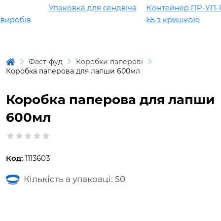
Упаковка для сендвіча
Контейнер ПР-УП-10
иробів
65 з кришкою
Фаст-фуд
Коробки паперові
Коробка паперова для лапши 600мл
Коробка паперова для лапши
600мл
Код:
1113603
Кількість в упаковці: 50