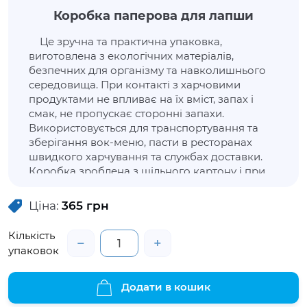
Коробка паперова для лапши
Це зручна та практична упаковка,
виготовлена з екологічних матеріалів,
безпечних для організму та навколишнього
середовища. При контакті з харчовими
продуктами не впливає на їх вміст, запах і
смак, не пропускає сторонні запахи.
Використовується для транспортування та
зберігання вок-меню, пасти в ресторанах
швидкого харчування та службах доставки.
Коробка зроблена з щільного картону і при
взаємодії з гарячими стравами не завдає
дискомфорту рукам. Упаковка дозволить
Ціна:
365
грн
продуктам не втратити зовнішню
привабливість, зберегти свіжість та
Кількість
−
+
властивості.
упаковок
Додати в кошик