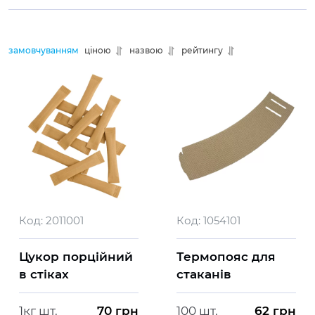
замовчуванням
ціною
назвою
рейтингу
Код:
2011001
Код:
1054101
Цукор порційний
Термопояс для
в стіках
стаканів
1кг шт.
70
грн
100 шт.
62
грн