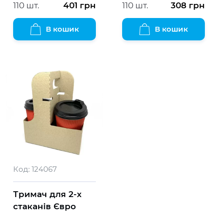
110 шт.
401
грн
110 шт.
308
грн
В кошик
В кошик
Код:
124067
Тримач для 2-х
стаканів Євро