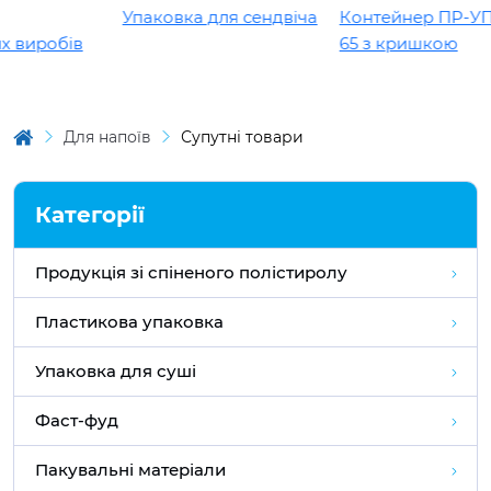
Упаковка для сендвіча
Контейнер ПР-УП-10
иробів
65 з кришкою
Для напоїв
Супутні товари
Категорії
Продукція зі спіненого полістиролу
Пластикова упаковка
Упаковка для суші
Фаст-фуд
Пакувальні матеріали