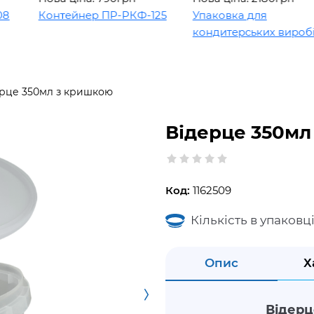
Контейнер ПР-РКФ-125
Упаковка для
кондитерських виробів
рце 350мл з кришкою
Відерце 350мл
Код:
1162509
Кількість в упаковці
Опис
Х
Відерц