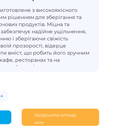
готовлене з високоякісного
ним рішенням для зберігання та
чових продуктів. Міцна та
забезпечує надійне ущільнення,
нню і зберігаючи свіжість
своїй прозорості, відерце
ти вміст, що робить його зручним
кафе, ресторанах та на
актний розмір дозволяє
олодильнику або на полиці.
ля зберігання різноманітних
соуси, салати, десерти та інші
+
Запросити оптову
ціну