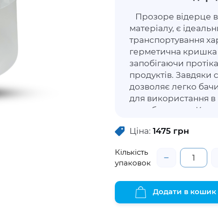
Прозоре відерце ви
матеріалу, є ідеаль
транспортування хар
герметична кришка 
запобігаючи протіка
продуктів. Завдяки 
дозволяє легко бачи
для використання в 
виробництвах. Комп
економити місце в х
Ціна:
1475
грн
Відерце підходить д
продуктів, таких як 
Кількість
страви.
−
упаковок
Додати в кошик