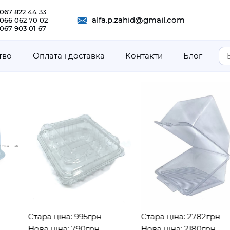
067 822 44 33
alfa.p.zahid@gmail.com
 066 062 70 02
067 903 01 67
тво
Оплата і доставка
Контакти
Блог
Стара ціна: 995грн
Стара ціна: 2782грн
Нова ціна: 790грн
Нова ціна: 2180грн