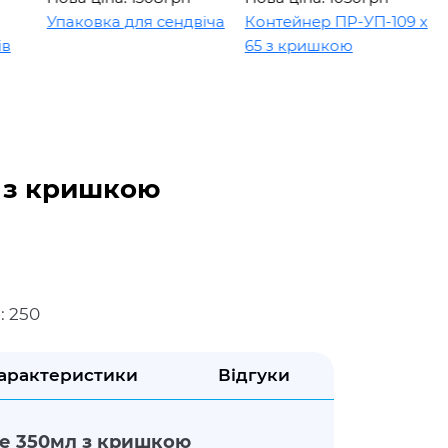
Упаковка для сендвіча
Контейнер ПР-УП-109 х
К
65 з кришкою
1
 з кришкою
: 250
арактеристики
Відгуки
е 350мл з кришкою