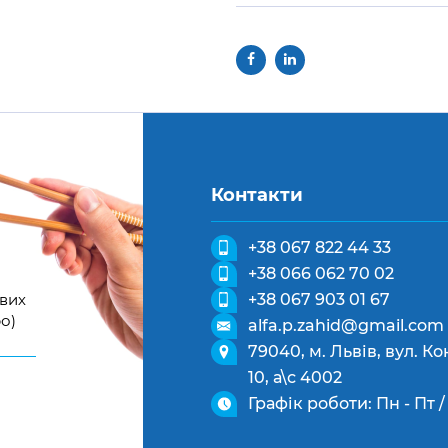
Контакти
+38 067 822 44 33
+38 066 062 70 02
ових
+38 067 903 01 67
о)
alfa.p.zahid@gmail.com
79040, м. Львів, вул. 
10, а\с 4002
Графік роботи: Пн - Пт / 