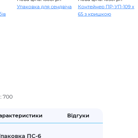
Упаковка для сендвіча
Контейнер ПР-УП-109 х
65 з кришкою
: 700
арактеристики
Відгуки
Упаковка ПС-6