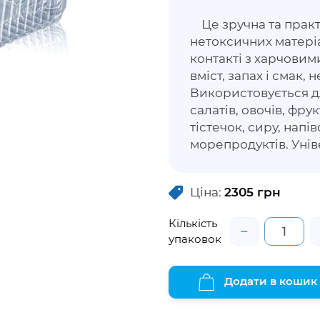
Це зручна та практ
нетоксичних матеріа
контакті з харчовим
вміст, запах і смак,
Використовується д
салатів, овочів, фрукт
тістечок, сиру, напі
морепродуктів. Уні
продуктам не втрат
зберегти свіжість та
Ціна:
2305
грн
незнімну високу кри
закривається за доп
Кількість
−
упаковок
Додати в кошик