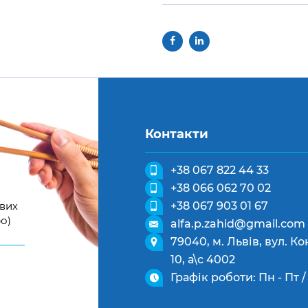
Контакти
+38 067 822 44 33
+38 066 062 70 02
ових
+38 067 903 01 67
о)
alfa.p.zahid@gmail.com
79040, м. Львів, вул. 
10, а\с 4002
Графік роботи: Пн - Пт / 