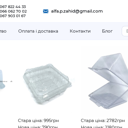
067 822 44 33
alfa.p.zahid@gmail.com
 066 062 70 02
067 903 01 67
тво
Оплата і доставка
Контакти
Блог
Стара ціна: 995грн
Стара ціна: 2782грн
Нова ціна: 790грн
Нова ціна: 2180грн