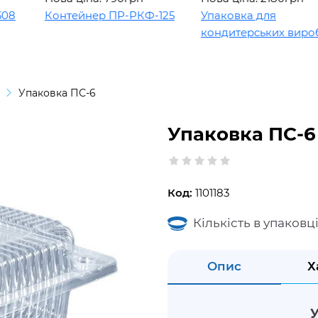
Контейнер ПР-РКФ-125
Упаковка для
кондитерських виробів
Упаковка ПС-6
Упаковка ПС-6
Код:
1101183
Кількість в упаковці
Опис
Х