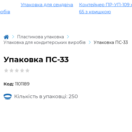
Упаковка для сендвіча
Контейнер ПР-УП-109 х
бів
65 з кришкою
Пластикова упаковка
Упаковка для кондитерських виробів
Упаковка ПС-33
Упаковка ПС-33
Код:
1101189
Кількість в упаковці: 250