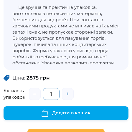
Це зручна та практична упаковка,
виготовлена з нетоксичних матеріалів,
безпечних для здоров'я. При контакті з
харчовими продуктами не впливає на їх вміст,
запах і смак, не пропускає сторонні запахи.
Використовується для пакування тортів,
цукерок, печива та інших кондитерських
виробів. Форма упаковки у вигляді серця
робить її затребуваною для романтичної
обстановки. Упаковка дозволить продуктам
не втратити зовнішню привабливість,
зберегти свіжість та властивості. Дана
Ціна:
2875
грн
упаковка має незнімну кришку, що
відкривається та щільно закривається за
Кількість
−
+
допомогою спеціальних замків.
упаковок
Додати в кошик