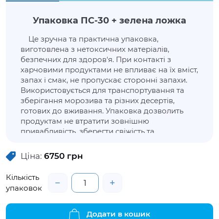
Упаковка ПС-30 + зелена ложка
Це зручна та практична упаковка,
виготовлена з нетоксичних матеріалів,
безпечних для здоров'я. При контакті з
харчовими продуктами не впливає на їх вміст,
запах і смак, не пропускає сторонні запахи.
Використовується для транспортування та
зберігання морозива та різних десертів,
готових до вживання. Упаковка дозволить
продуктам не втратити зовнішню
привабливість, зберегти свіжість та
властивості. Ця упаковка має зелену ложку та
прозору кришку.
Ціна:
6750
грн
Кількість
−
+
упаковок
Додати в кошик