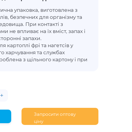
ична упаковка, виготовлена з
лів, безпечних для організму та
довища. При контакті з
 не впливає на їх вміст, запах і
сторонні запахи.
я картоплі фрі та нагетсів у
о харчування та службах
роблена з щільного картону і при
и стравами не завдає
 Упаковка дозволить продуктам
ню привабливість, зберегти
ті.
+
Запросити оптову
ціну