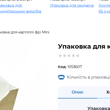
а для
Упаковка для сендвіча
Контейнер 
рських виробів
65 з кришк
ковка для картоплі фрі Mini
Упаковка для к
Код:
1053607
Кількість в упаковці
Опис
Х
Упаковка 