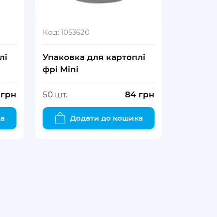
Код:
1053620
лі
Упаковка для картоплі
фрі Mini
грн
50 шт.
84
грн
ка
Додати до кошика