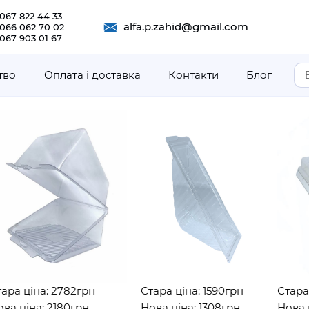
067 822 44 33
alfa.p.zahid@gmail.com
 066 062 70 02
067 903 01 67
тво
Оплата і доставка
Контакти
Блог
іна: 2782грн
Стара ціна: 1590грн
Стара ціна: 
на: 2180грн
Нова ціна: 1308грн
Нова ціна: 