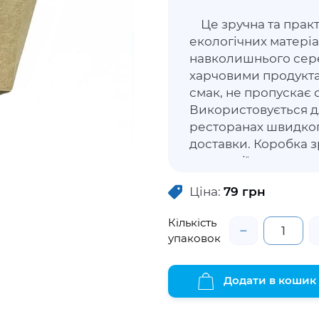
Це зручна та практ
екологічних матеріа
навколишнього сере
харчовими продуктами
смак, не пропускає 
Використовується дл
ресторанах швидког
доставки. Коробка з
взаємодії з гарячим
дискомфорту рукам.
Ціна:
79
грн
не втратити зовніш
свіжість та властивос
Кількість
−
упаковок
Додати в кошик