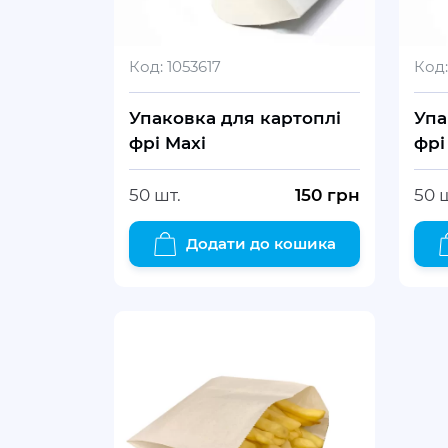
Код:
1053617
Код:
Упаковка для картоплі
Упа
фрі Maxi
фрі
50 шт.
150
грн
50 
Додати до кошика