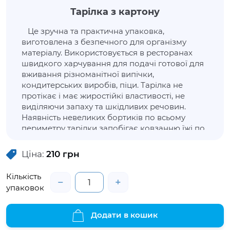
Тарілка з картону
Це зручна та практична упаковка,
виготовлена з безпечного для організму
матеріалу. Використовується в ресторанах
швидкого харчування для подачі готової для
вживання різноманітної випічки,
кондитерських виробів, піци. Тарілка не
протікає і має жиростійкі властивості, не
виділяючи запаху та шкідливих речовин.
Наявність невеликих бортиків по всьому
периметру тарілки запобігає ковзанню їжі по
поверхні, зберігаючи її цілісність.
Ціна:
210
грн
Кількість
−
+
упаковок
Додати в кошик