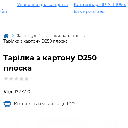
Упаковка для сендвіча
Контейнер ПР-УП-109 х
ів
65 з кришкою
Фаст-фуд
Тарілки паперові
Tарілка з картону D250 плоска
Tарілка з картону D250
плоска
Код:
1273710
Кількість в упаковці: 100