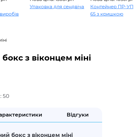
Упаковка для сендвіча
Контейнер ПР-УП-109 х
обів
65 з кришкою
іні
бокс з віконцем міні
: 50
арактеристики
Відгуки
ий бокс з віконцем міні