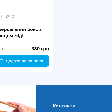
1114220
версальний бокс з
онцем міді
шт.
380
грн
Додати до кошика
Контакти