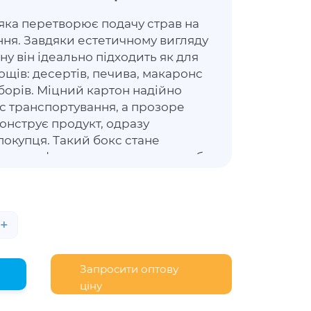
яка перетворює подачу страв на
ня. Завдяки естетичному вигляду
ну він ідеально підходить як для
дощів: десертів, печива, макаронс
борів. Міцний картон надійно
ас транспортування, а прозоре
онструє продукт, одразу
покупця. Такий бокс стане
 для кафе, кондитерських, служб
х майстрів, які хочуть не просто
во презентувати свій продукт.
+
Запросити оптову
ціну