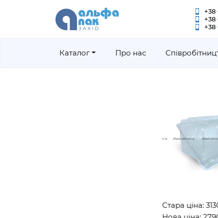
+38 
+38
+38 
Каталог
Про нас
Співробітниц
Стара ціна: 3130гр
Нова ціна: 2790гр