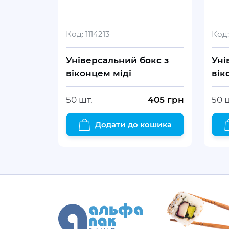
Код:
1114213
Код:
Універсальний бокс з
Уні
віконцем міді
вік
50 шт.
405
грн
50 
Додати до кошика