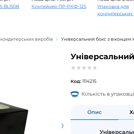
1508
Контейнер ПР-РКФ-125
Упаковка для
кондитерських вир
 кондитерських виробів
Універсальний бокс з віконцем м
Універсальний 
Код:
1114215
Кількість в упаковці
Опис
Х
Універсальн