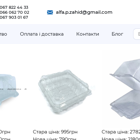
067 822 44 33
alfa.p.zahid@gmail.com
 066 062 70 02
067 903 01 67
тво
Оплата і доставка
Контакти
Блог
н
Стара ціна: 995грн
Стара ціна: 2782гр
н
Нова ціна: 790грн
Нова ціна: 2180грн