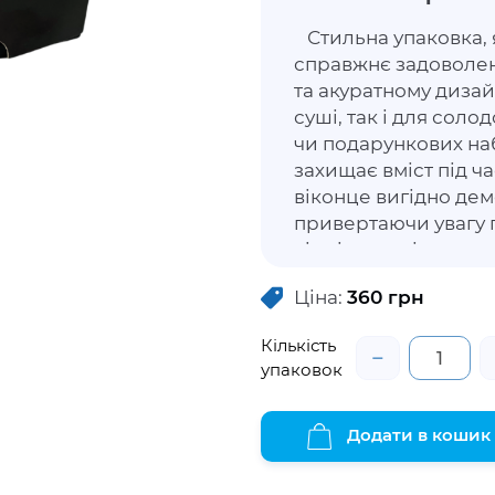
Стильна упаковка, 
справжнє задоволен
та акуратному дизай
суші, так і для соло
чи подарункових на
захищає вміст під ч
віконце вигідно дем
привертаючи увагу 
відмінним рішенням
доставки та домашні
Ціна:
360
грн
запакувати, а краси
Кількість
−
упаковок
Додати в кошик