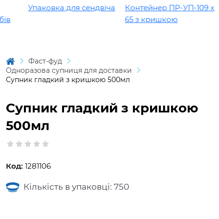
Упаковка для сендвіча
Контейнер ПР-УП-109 х
ів
65 з кришкою
Фаст-фуд
Одноразова супниця для доставки
Супник гладкий з кришкою 500мл
Супник гладкий з кришкою
500мл
Код:
1281106
Кількість в упаковці: 750