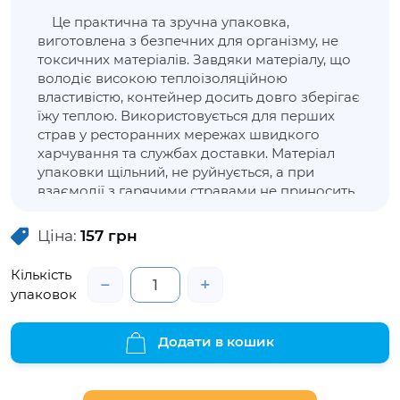
Це практична та зручна упаковка,
виготовлена з безпечних для організму, не
токсичних матеріалів. Завдяки матеріалу, що
володіє високою теплоізоляційною
властивістю, контейнер досить довго зберігає
їжу теплою. Використовується для перших
страв у ресторанних мережах швидкого
харчування та службах доставки. Матеріал
упаковки щільний, не руйнується, а при
взаємодії з гарячими стравами не приносить
дискомфорту рукам. При взаємодії із гарячою
продукцією не деформується і не виділяє
Ціна:
157
грн
запаху.
Кількість
−
+
упаковок
Додати в кошик