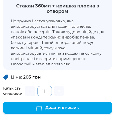
Стакан 360мл + кришка плоска з
отвором
Це зручна і легка упаковка, яка
використовується для подачі коктейлів,
напоїв або десертів. Також чудово підійде для
упаковки кондитерських виробів: печива,
безе, цукерок. Такий одноразовий посуд
легкий і міцний, тому може
використовуватися як на заходах на свіжому
повітрі, так і в закритих приміщеннях.
Прозорий матеріал дозволяє
насолоджуватись кольором та текстурою
напою, а також оцінити його вміст. ПЕТ-стакан
Ціна:
205
грн
також зручний у використанні на винос, тому
що легко і безпечно транспортується.
Кількість
−
+
упаковок
Додати в кошик