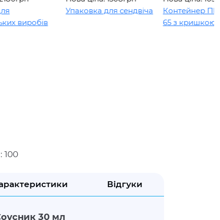
Упаковка для сендвіча
Контейнер ПР-УП-
 виробів
65 з кришкою
: 100
арактеристики
Відгуки
Соусник 30 мл