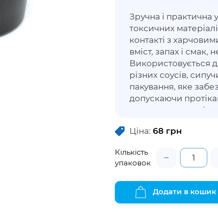
Зручна і практична 
токсичних матеріалі
контакті з харчовим
вміст, запах і смак,
Використовується д
різних соусів, сипуч
пакування, яке забез
допускаючи протіка
не втратити зовніш
свіжість та властиво
Ціна:
68
грн
комплектації кришки
ПС-42.
Кількість
−
упаковок
Додати в кошик