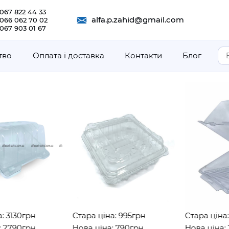
067 822 44 33
alfa.p.zahid@gmail.com
 066 062 70 02
067 903 01 67
тво
Оплата і доставка
Контакти
Блог
130грн
Стара ціна: 995грн
Стара ціна: 27
790грн
Нова ціна: 790грн
Нова ціна: 218