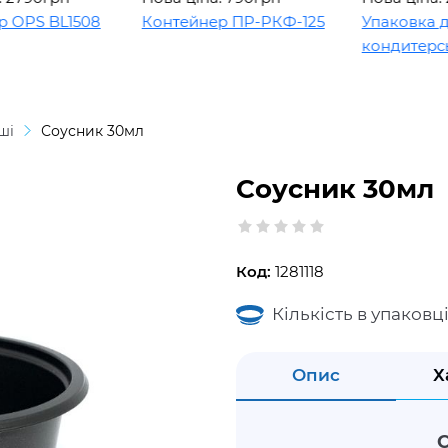
PS BL1508
Контейнер ПР-РКФ-125
Упаковка для
кондитерських
ші
Соусник 30мл
Соусник 30мл
Код:
1281118
Кількість в упаковці
Опис
Х