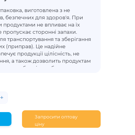
упаковка, виготовлена з не
в, безпечних для здоров'я. При
и продуктами не впливає на їх
 не пропускає сторонні запахи.
ля транспортування та зберігання
их (приправ). Це надійне
печує продукції цілісність, не
ння, а також дозволить продуктам
ню привабливість, зберегти
сті. Цей контейнер не має в
, але її можна придбати окремо –
+
Запросити оптову
ціну