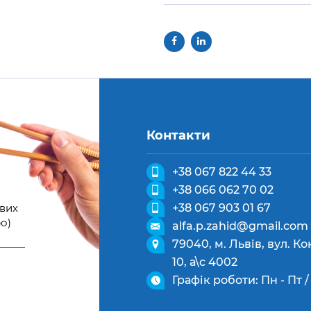
Контакти
+38 067 822 44 33
+38 066 062 70 02
ових
+38 067 903 01 67
о)
alfa.p.zahid@gmail.com
79040, м. Львів, вул. 
10, а\с 4002
Графік роботи: Пн - Пт / 