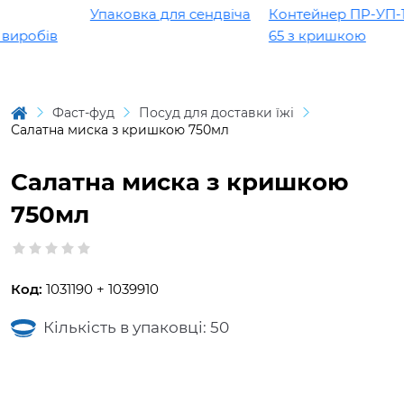
Упаковка для сендвіча
Контейнер ПР-УП-10
иробів
65 з кришкою
Фаст-фуд
Посуд для доставки їжі
Салатна миска з кришкою 750мл
Салатна миска з кришкою
750мл
Код:
1031190 + 1039910
Кількість в упаковці: 50