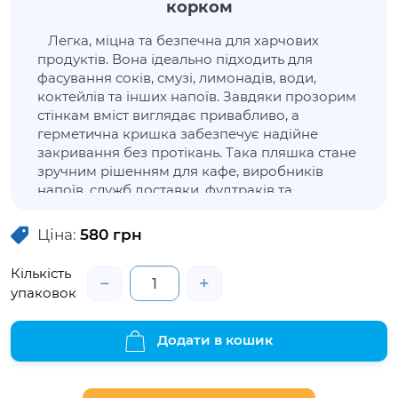
корком
Легка, міцна та безпечна для харчових
продуктів. Вона ідеально підходить для
фасування соків, смузі, лимонадів, води,
коктейлів та інших напоїв. Завдяки прозорим
стінкам вміст виглядає привабливо, а
герметична кришка забезпечує надійне
закривання без протікань. Така пляшка стане
зручним рішенням для кафе, виробників
напоїв, служб доставки, фудтраків та
домашнього використання для зберігання
напоїв або соусів. Практична, універсальна та
Ціна:
580
грн
готова до щоденного використання.
Кількість
−
+
упаковок
Додати в кошик