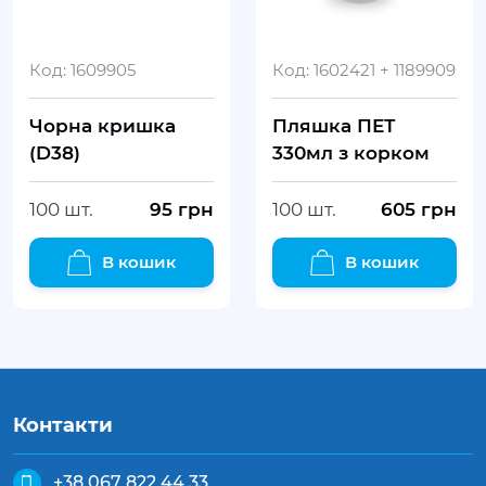
Код:
1609905
Код:
1602421 + 1189909
Чорна кришка
Пляшка ПЕТ
(D38)
330мл з корком
100 шт.
95
грн
100 шт.
605
грн
В кошик
В кошик
Контакти
+38 067 822 44 33