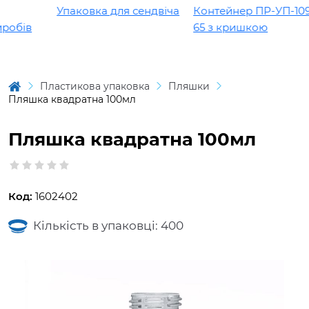
Упаковка для сендвіча
Контейнер ПР-УП-109 х
обів
65 з кришкою
Пластикова упаковка
Пляшки
Пляшка квадратна 100мл
Пляшка квадратна 100мл
Код:
1602402
Кількість в упаковці: 400