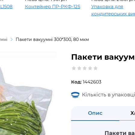
08
Контейнер ПР-РКФ-125
Упаковка для
кондитерських виробі
умні
Пакети вакуумні 300*300, 80 мкм
Пакети вакуум
Код:
1442603
Кількість в упаковці
Опис
Х
Пакети ва