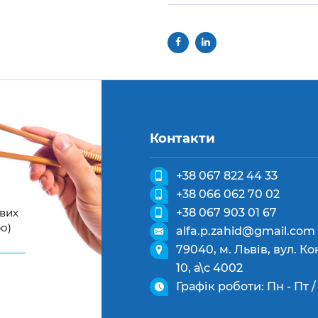
Контакти
+38 067 822 44 33
+38 066 062 70 02
ових
+38 067 903 01 67
о)
alfa.p.zahid@gmail.com
79040, м. Львів, вул. 
10, а\с 4002
Графік роботи: Пн - Пт / 