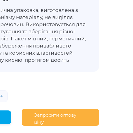
ична упаковка, виготовлена з
нізму матеріалу, не виділяє
х речовин. Використовується для
тування та зберігання різної
ирів. Пакет міцний, герметичний,
 збереження привабливого
у та корисних властивостей
упу кисню протягом досить
+
Запросити оптову
ціну