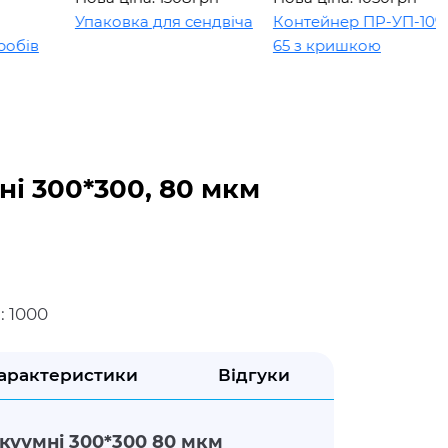
Упаковка для сендвіча
Контейнер ПР-УП-109 х
в
65 з кришкою
ні 300*300, 80 мкм
: 1000
арактеристики
Відгуки
куумні 300*300 80 мкм