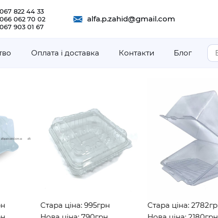
067 822 44 33
alfa.p.zahid@gmail.com
 066 062 70 02
067 903 01 67
тво
Оплата і доставка
Контакти
Блог
Стара ціна: 995грн
Стара ціна: 2782грн
Нова ціна: 790грн
Нова ціна: 2180грн