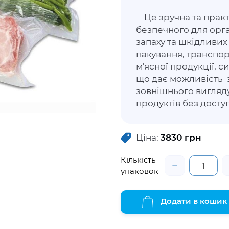
Це зручна та практ
безпечного для орга
запаху та шкідливи
пакування, транспор
м'ясної продукції, с
що дає можливість
зовнішнього вигляд
продуктів без дост
тривалого часу.
Ціна:
3830
грн
Кількість
−
упаковок
Додати в кошик