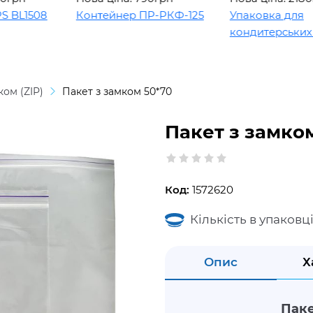
L1508
Контейнер ПР-РКФ-125
Упаковка для
кондитерських вир
ком (ZIP)
Пакет з замком 50*70
Пакет з замко
Код:
1572620
Кількість в упаковці
Опис
Х
Паке