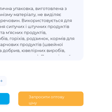
ична упаковка, виготовлена з
нізму матеріалу, не виділяє
х речовин. Використовується для
ня сипучих і штучних продуктів
та м'ясних продуктів,
ів, горіхів, родзинок, кормів для
 харчових продуктів (швейної
та добрив, ювелірних виробів,
, автозапчастин). Пакет міцний,
ивається лише зовні. Має
, завдяки якій закривається
ігаючи просипанню вмісту та
ть огляду продукції при купівлі
+
о пакування.
Запросити оптову
ціну