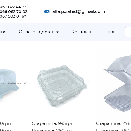
067 822 44 33
alfa.p.zahid@gmail.com
 066 062 70 02
067 903 01 67
тво
Оплата і доставка
Контакти
Блог
н
Стара ціна: 995грн
Стара ціна: 2782гр
н
Нова ціна: 790грн
Нова ціна: 2180грн