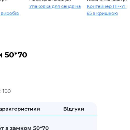
Упаковка для сендвіча
Контейнер ПР-УП-109 
обів
65 з кришкою
м 50*70
: 100
арактеристики
Відгуки
т з замком 50*70