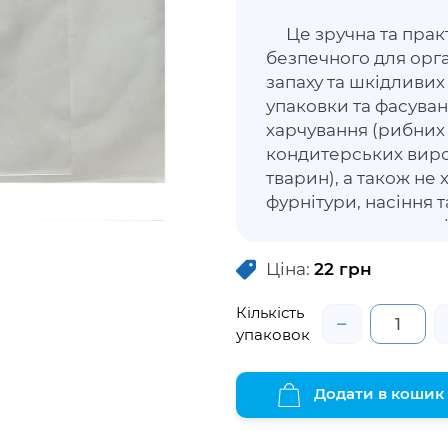
Це зручна та практ
безпечного для орга
запаху та шкідливи
упаковки та фасуван
харчування (рибних 
кондитерських вироб
тварин), а також не
фурнітури, насіння 
медичних препаратів
герметичний, відкр
Ціна:
22
грн
спеціальну застібку
багаторазово, запоб
Кількість
зберігаючи можливіс
−
упаковок
за рахунок прозорог
Додати в кошик