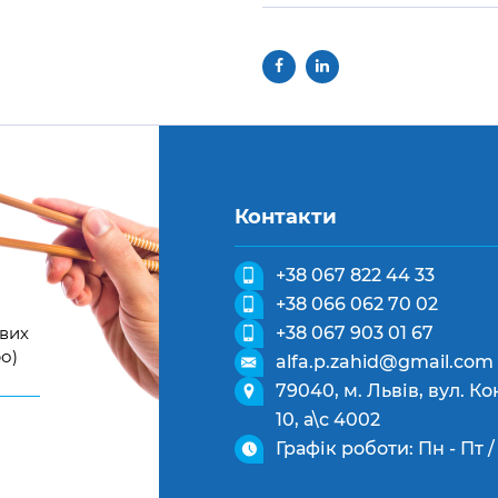
Контакти
+38 067 822 44 33
+38 066 062 70 02
ових
+38 067 903 01 67
о)
alfa.p.zahid@gmail.com
79040, м. Львів, вул. 
10, а\с 4002
Графік роботи: Пн - Пт / 