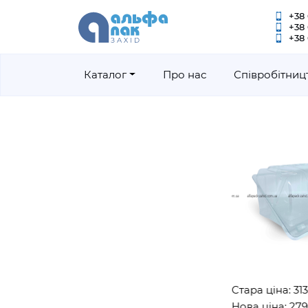
+38 
+38
+38 
Каталог
Про нас
Співробітниц
Стара ціна: 3130гр
Нова ціна: 2790гр