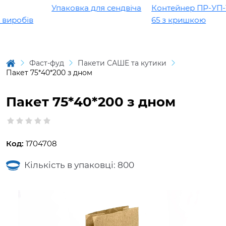
Упаковка для сендвіча
Контейнер ПР-УП-10
виробів
65 з кришкою
Фаст-фуд
Пакети САШЕ та кутики
Пакет 75*40*200 з дном
Пакет 75*40*200 з дном
Код:
1704708
Кількість в упаковці: 800