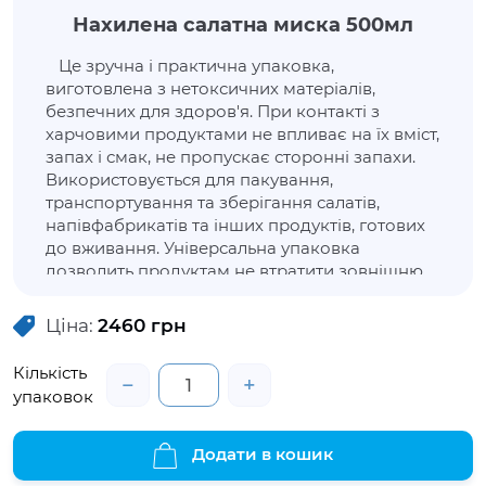
Нахилена салатна миска 500мл
Це зручна і практична упаковка,
виготовлена з нетоксичних матеріалів,
безпечних для здоров'я. При контакті з
харчовими продуктами не впливає на їх вміст,
запах і смак, не пропускає сторонні запахи.
Використовується для пакування,
транспортування та зберігання салатів,
напівфабрикатів та інших продуктів, готових
до вживання. Універсальна упаковка
дозволить продуктам не втратити зовнішню
привабливість, зберегти свіжість та
властивості. Ця упаковка має в комплектації
Ціна:
2460
грн
кришку.
Кількість
−
+
упаковок
Додати в кошик