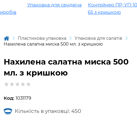
Упаковка для сендвіча
Контейнер ПР-УП-109 
робів
65 з кришкою
Пластикова упаковка
Упаковка для салатів
Нахилена салатна миска 500 мл. з кришкою
Нахилена салатна миска 500
мл. з кришкою
Код:
1031179
Кількість в упаковці: 450