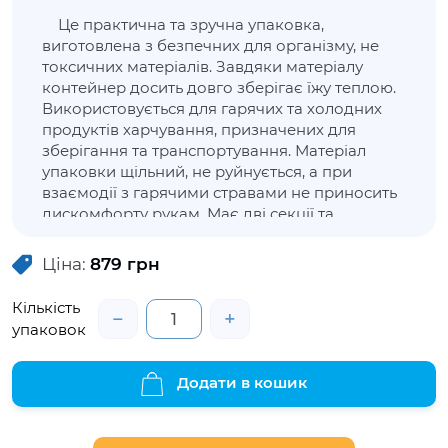
Це практична та зручна упаковка,
виготовлена з безпечних для організму, не
токсичних матеріалів. Завдяки матеріалу
контейнер досить довго зберігає їжу теплою.
Використовується для гарячих та холодних
продуктів харчування, призначених для
зберігання та транспортування. Матеріал
упаковки щільний, не руйнується, а при
взаємодії з гарячими стравами не приносить
дискомфорту рукам. Має дві секції та
незнімну кришку, на якій розташовані
елементи кріплення, що виступають та
Ціна:
879
грн
заходять при закритті в прорізі на нижній
частині тари. Ця упаковка актуальна для
Кількість
−
+
служб, що спеціалізуються на доставці їжі.
упаковок
Додати в кошик