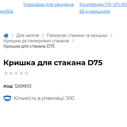
Упаковка для сендвіча
Контейнер ПР-УП-109 
обів
65 з кришкою
Для напоїв
Паперові стакани та кришки
Кришки до паперових стаканів
Кришка для стакана D75
Кришка для стакана D75
Код:
1269903
Кількість в упаковці: 100