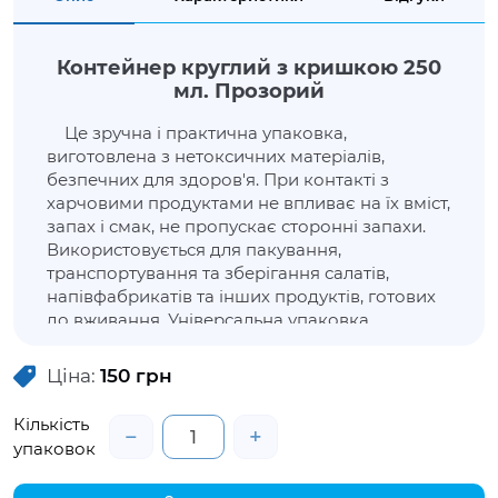
Контейнер круглий з кришкою 250
мл. Прозорий
Це зручна і практична упаковка,
виготовлена з нетоксичних матеріалів,
безпечних для здоров'я. При контакті з
харчовими продуктами не впливає на їх вміст,
запах і смак, не пропускає сторонні запахи.
Використовується для пакування,
транспортування та зберігання салатів,
напівфабрикатів та інших продуктів, готових
до вживання. Універсальна упаковка
дозволить продуктам не втратити зовнішню
привабливість, зберегти свіжість та
Ціна:
150
грн
властивості. У цій упаковці незнімна кришка,
яка фіксується за допомогою ребер на
Кількість
−
+
внутрішній частині.
упаковок