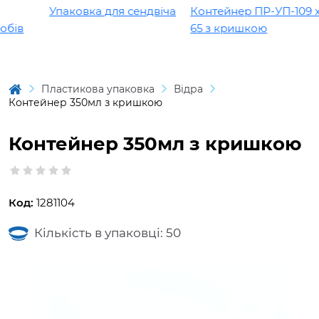
Упаковка для сендвіча
Контейнер ПР-УП-109 х
бів
65 з кришкою
Пластикова упаковка
Відра
Контейнер 350мл з кришкою
Контейнер 350мл з кришкою
Код:
1281104
Кількість в упаковці: 50