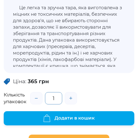
Це легка та зручна тара, яка виготовлена з
міцних не токсичних матеріалів, безпечних
для здоров'я, що не вбирають сторонні
запахи, дозволяє її використовувати для
зберігання та транспортування різних
продуктів. Дана упаковка використовується
для харчових (пресервів, десертів,
морепродуктів, рідин та ін.) і не харчових
продуктів (хімія, лакофарбові матеріали). У
комплектації є кришка, що знімається, яка
герметично закривається за допомогою
ребер. Контейнер має контроль відкриття.
Ціна:
365
грн
Кількість
−
+
упаковок
Додати в кошик