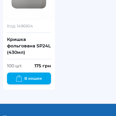
Код:
1496904
Кришка
фольгована SP24L
(430мл)
100 шт.
175
грн
В кошик