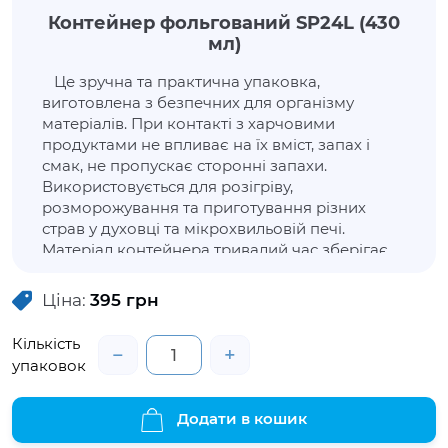
Контейнер фольгований SP24L (430
мл)
Це зручна та практична упаковка,
виготовлена з безпечних для організму
матеріалів. При контакті з харчовими
продуктами не впливає на їх вміст, запах і
смак, не пропускає сторонні запахи.
Використовується для розігріву,
розморожування та приготування різних
страв у духовці та мікрохвильовій печі.
Матеріал контейнера тривалий час зберігає
їжу в гарячому вигляді, він щільний, не
руйнується і при взаємодії з гарячою їжею не
Ціна:
395
грн
викликає дискомфорту в руках. Цей
контейнер не має в комплектації кришку, але
Кількість
−
+
її можна придбати окремо.
упаковок
Додати в кошик