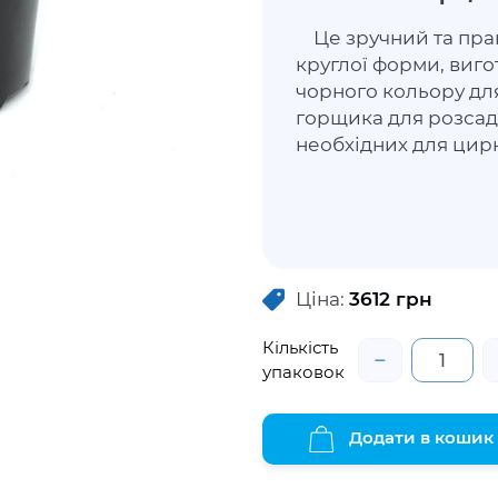
Це зручний та пра
круглої форми, виг
чорного кольору дл
горщика для розсади
необхідних для цирк
Ціна:
3612
грн
Кількість
−
упаковок
Додати в кошик