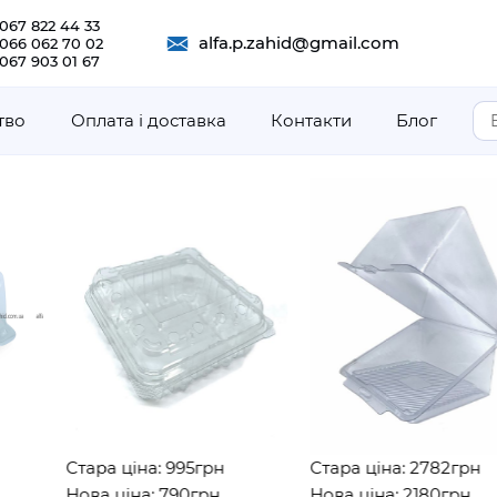
067 822 44 33
alfa.p.zahid@gmail.com
 066 062 70 02
067 903 01 67
тво
Оплата і доставка
Контакти
Блог
Стара ціна: 995грн
Стара ціна: 2782грн
Нова ціна: 790грн
Нова ціна: 2180грн