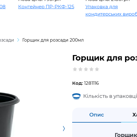
Контейнер ПР-РКФ-125
Упаковка для
кондитерських виробів
озсади
Горщик для розсади 200мл
Горщик для ро
Код:
1281116
Кількість в упаковці
Опис
Х
Горщик