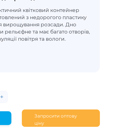
ктичний квітковий контейнер
отовлений з недорогого пластику
я вирощування розсади. Дно
 рельєфне та має багато отворів,
уляції повітря та вологи.
+
Запросити оптову
ціну