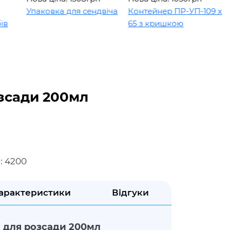
Упаковка для сендвіча
Контейнер ПР-УП-109 х
65 з кришкою
зсади 200мл
: 4200
арактеристики
Відгуки
 для розсади 200мл