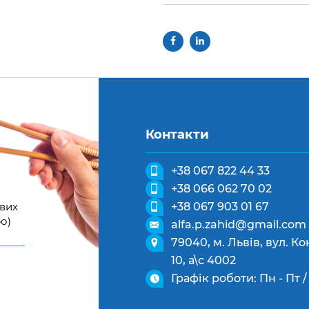
Контакти
+38 067 822 44 33
+38 066 062 70 02
ових
+38 067 903 01 67
о)
alfa.p.zahid@gmail.com
79040, м. Львів, вул. 
10, а\с 4002
Графік роботи: Пн - Пт / 