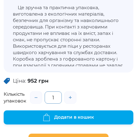
Це зручна та практична упаковка,
виготовлена з екологічних матеріалів,
безпечних для організму та навколишнього
середовища. При контакті з харчовими
продуктами не впливає на їх вміст, запах і
смак, не пропускає сторонні запахи.
Використовується для піци у ресторанах
швидкого харчування та службах доставки.
Коробка зроблена з гофрованого картону і
при взаємодії з гарячими стравами не завдає
дискомфорту рукам. Упаковка дозволить
продуктам не втратити зовнішню
Ціна:
952
грн
привабливість, зберегти свіжість та
властивості.
Кількість
−
+
упаковок
Додати в кошик