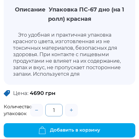
Описание Упаковка ПС-67 дно (на 1
ролл) красная
Это удобная и практичная упаковка
красного цвета, изготовленная из не
токсичных материалов, безопасных для
здоровья. При контакте с пищевыми
продуктами не влияет на их содержание,
запах и вкус, не пропускает посторонние
запахи. Используется для
транспортировки и хранения готовых к
употреблению роллов. Упаковка
Цена:
4690
грн
позволит продуктам не утратить внешнюю
привлекательность, сохранить свежесть и
Количество
свойства. Данная упаковка имеет в
−
+
комплектации крышку.
упаковок
Добавить в корзину