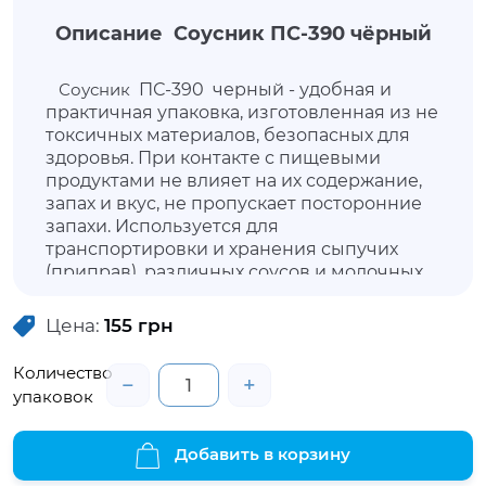
Описание Соусник ПС-390 чёрный
Соусник
ПС-390 черный - удобная и
практичная упаковка, изготовленная из не
токсичных материалов, безопасных для
здоровья. При контакте с пищевыми
продуктами не влияет на их содержание,
запах и вкус, не пропускает посторонние
запахи. Используется для
транспортировки и хранения сыпучих
(приправ), различных соусов и молочных
продуктов (сметана, творожные массы и
прочее). Универсальная упаковка
Цена:
155
грн
позволит продуктам не утратить внешнюю
привлекательность, сохранить свежесть и
Количество
−
+
свойства. Данный контейнер не имеет в
упаковок
комплектации крышку, но ее можно
приобрести отдельно – ПС-39
крышка
прозрачная.
Добавить в корзину