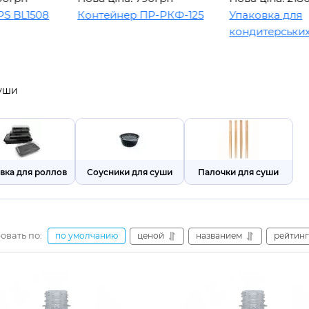
8
Контейнер ПР-РКФ-125
Упаковка для
кондитерських виробі
суши
вка для роллов
Соусники для суши
Палочки для суши
овать по:
ценой
названием
рейтинг
по умолчанию