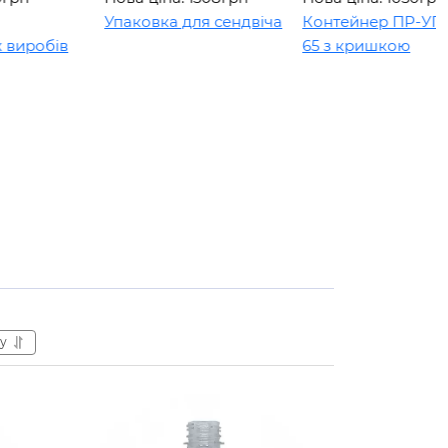
Упаковка для сендвіча
Контейнер ПР-УП-109 х
в
65 з кришкою
у