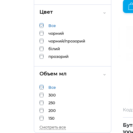
Цвет
Все
чорний
чорний/прозорий
білий
прозорий
Объем мл
Все
300
250
Код:
200
150
Бут
Смотреть все
100