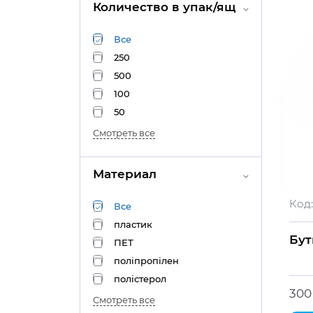
Количество в упак/ящ
Все
250
500
100
50
Смотреть все
Материал
Код:
Все
пластик
Бут
ПЕТ
поліпропілен
полістерол
300
Смотреть все