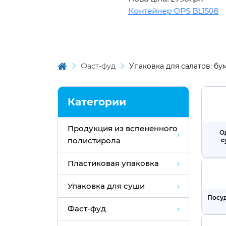
Контейнер OPS BL1508
Конте
Фаст-фуд
Упаковка для салатов: б
Категории
Продукция из вспененного
О
полистирола
с
Пластиковая упаковка
Упаковка для суши
Посуд
Фаст-фуд