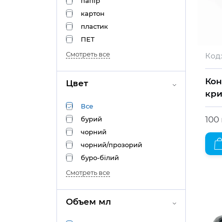
папір
картон
пластик
ПЕТ
Смотреть все
Код:
Кон
Цвет
кр
Все
100 
бурий
чорний
чорний/прозорий
буро-білий
Смотреть все
Объем мл