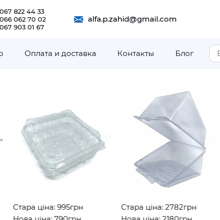
067 822 44 33
alfa.p.zahid@gmail.com
 066 062 70 02
067 903 01 67
о
Оплата и доставка
Контакты
Блог
ціна: 995грн
Стара ціна: 2782грн
Стара ц
ціна: 790грн
Нова ціна: 2180грн
Нова ц