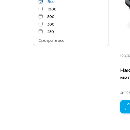
Все
1000
500
300
250
Смотреть все
Код:
Нак
мис
400