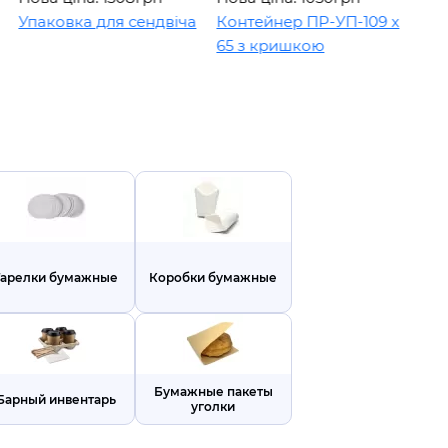
ка для сендвіча
Контейнер ПР-УП-109 х
Контейнер 
65 з кришкою
1000мл
Тарелки бумажные
Коробки бумажные
Бумажные пакеты
Барный инвентарь
уголки