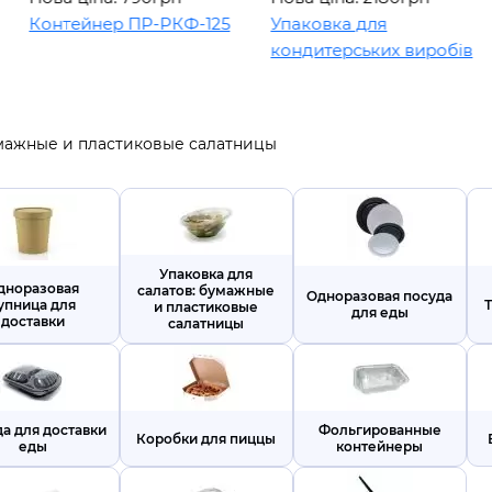
йнер ПР-РКФ-125
Упаковка для
Упаков
кондитерських виробів
умажные и пластиковые салатницы
Упаковка для
дноразовая
салатов: бумажные
Одноразовая посуда
упница для
и пластиковые
для еды
доставки
салатницы
а для доставки
Фольгированные
Коробки для пиццы
еды
контейнеры