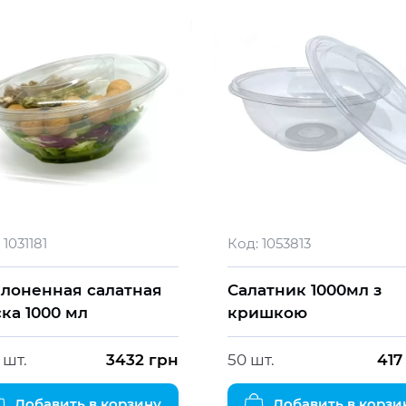
1031181
Код:
1053813
лоненная салатная
Салатник 1000мл з
ка 1000 мл
кришкою
 шт.
3432
грн
50 шт.
417
Добавить в корзину
Добавить в корзи