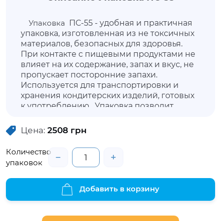
Упаковка
ПС-55 - удобная и практичная
упаковка, изготовленная из не токсичных
материалов, безопасных для здоровья.
При контакте с пищевыми продуктами не
влияет на их содержание, запах и вкус, не
пропускает посторонние запахи.
Используется для транспортировки и
хранения кондитерских изделий, готовых
к употреблению. Упаковка позволит
продуктам не утратить внешнюю
привлекательность, сохранить свежесть и
Цена:
2508
грн
свойства. Данная упаковка имеет
открывающуюся несъемную высокую
Количество
−
+
крышку, плотно закрывающуюся при
упаковок
помощи специальных замков.
Добавить в корзину