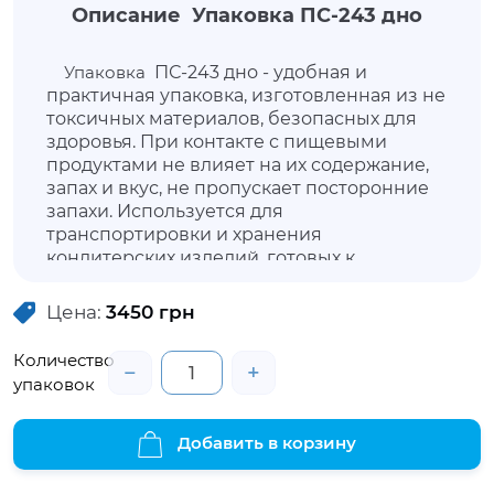
Описание Упаковка ПС-243 дно
Упаковка
ПС-243 дно - удобная и
практичная упаковка, изготовленная из не
токсичных материалов, безопасных для
здоровья. При контакте с пищевыми
продуктами не влияет на их содержание,
запах и вкус, не пропускает посторонние
запахи. Используется для
транспортировки и хранения
кондитерских изделий, готовых к
употреблению. Упаковка позволит
продуктам не утратить внешнюю
Цена:
3450
грн
привлекательность, сохранить свежесть и
свойства. Данная упаковка имеет в
Количество
−
+
комплектации крышку.
упаковок
Добавить в корзину