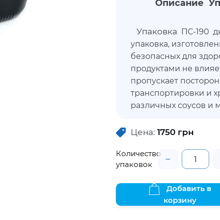
Описание Упа
Упаковка
ПС-190 дн
упаковка, изготовлен
безопасных для здор
продуктами не влияет
пропускает посторон
транспортировки и х
различных соусов и 
творожные массы и п
позволит продуктам 
Цена:
1750
грн
привлекательность, с
Количество
Данный контейнер не
−
упаковок
ее можно приобрести
Добавить в
корзину