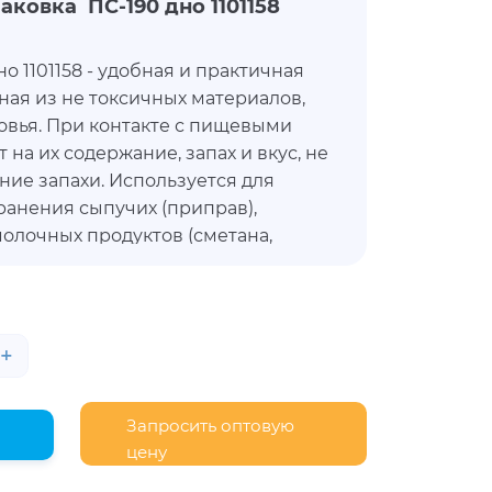
ковка ПС-190 дно 1101158
о 1101158 - удобная и практичная
ная из не токсичных материалов,
овья. При контакте с пищевыми
 на их содержание, запах и вкус, не
ние запахи. Используется для
ранения сыпучих (приправ),
молочных продуктов (сметана,
рочее). Универсальная упаковка
не утратить внешнюю
охранить свежесть и свойства.
 имеет в комплектации крышку, но
+
 отдельно – ПС-19
крышка.
Запросить оптовую
цену