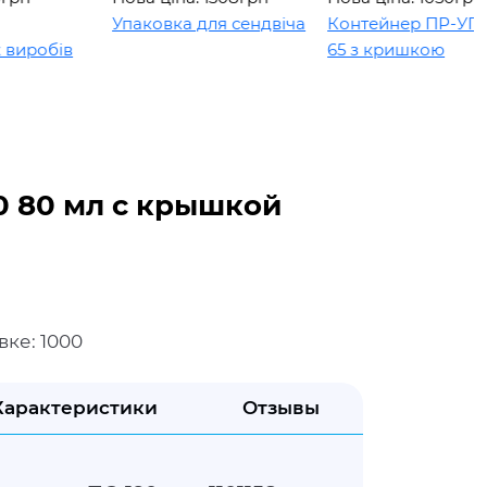
Упаковка для сендвіча
Контейнер ПР-УП-109 
робів
65 з кришкою
0 80 мл с крышкой
вке: 1000
Характеристики
Отзывы