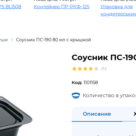
L1508
Контейнер ПР-РКФ-125
Упаковка для
кондитерських ви
суши
Соусник ПС-190 80 мл с крышкой
Соусник ПС-19
(
1
)
Код:
1101158
Количество в упако
Описание