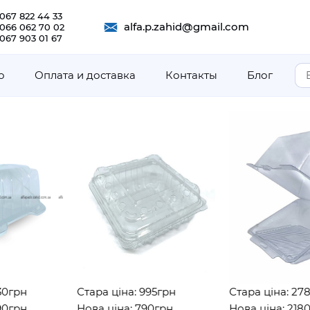
067 822 44 33
alfa.p.zahid@gmail.com
 066 062 70 02
067 903 01 67
о
Оплата и доставка
Контакты
Блог
рн
Стара ціна: 995грн
Стара ціна: 2782г
рн
Нова ціна: 790грн
Нова ціна: 2180грн