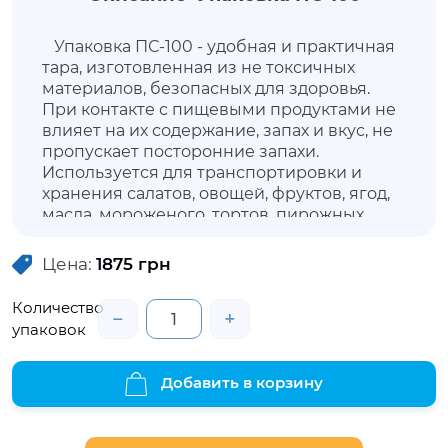
Упаковка ПС-100 - удобная и практичная
тара, изготовленная из не токсичных
материалов, безопасных для здоровья.
При контакте с пищевыми продуктами не
влияет на их содержание, запах и вкус, не
пропускает посторонние запахи.
Используется для транспортировки и
хранения салатов, овощей, фруктов, ягод,
масла, мороженого, тортов, пирожных,
творога, полуфабрикатов, мяса, рыбы и
морепродуктов. Универсальная упаковка
Цена:
1875
грн
позволит продуктам не утратить внешнюю
привлекательность, сохранить свежесть и
Количество
−
+
свойства. Данная упаковка имеет
упаковок
открывающуюся несъемную высокую
крышку, плотно закрывающуюся при
помощи специальных замков.
Добавить в корзину