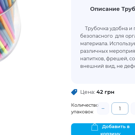
Описание Труб
Трубочка удобна и п
безопасного для ор
материала. Используе
различных мероприят
напитков, фрешей, с
внешний вид, не деф
Цена:
42
грн
Количество
−
упаковок
Добавить в
корзину