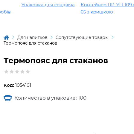
Упаковка для сендвіча
Контейнер ПР-УП-109 х
бів
65 з кришкою
Для напитков
Сопутствующие товары
Термопояс для стаканов
Термопояс для стаканов
Код:
1054101
Количество в упаковке: 100