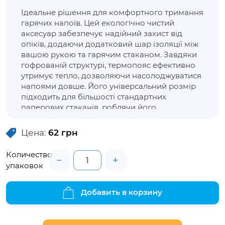
Ідеальне рішення для комфортного тримання
гарячих напоїв. Цей екологічно чистий
аксесуар забезпечує надійний захист від
опіків, додаючи додатковий шар ізоляції між
вашою рукою та гарячим стаканом. Завдяки
гофрованій структурі, термопояс ефективно
утримує тепло, дозволяючи насолоджуватися
напоями довше. Його універсальний розмір
підходить для більшості стандартних
паперових стаканів, роблячи його
незамінним в кафе, ресторанах та для послуг
доставки. Простий у використанні та
Цена:
62
грн
переробці, цей термопояс є чудовим
вибором для закладів, які дбають про
Количество
−
+
комфорт клієнтів та навколишнє середовище.
упаковок
Добавить в корзину