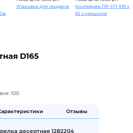
Упаковка для сендвіча
Контейнер ПР-УП-109 х
65 з кришкою
тная D165
вке: 100
Характеристики
Отзывы
релка десертная 1282204