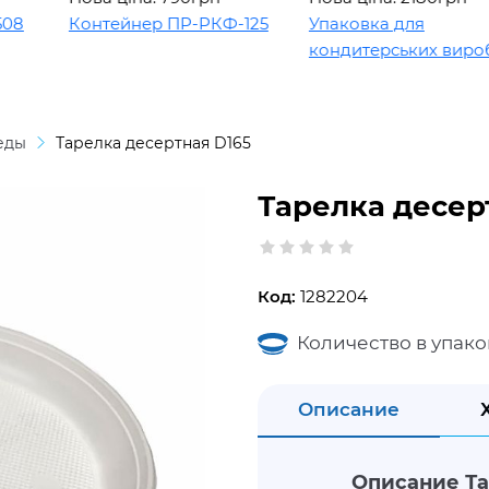
Контейнер ПР-РКФ-125
Упаковка для
кондитерських виробів
еды
Тарелка десертная D165
Тарелка десер
Код:
1282204
Количество в упако
Описание
Описание Та