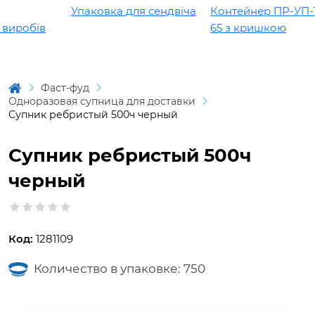
Упаковка для сендвіча
Контейнер ПР-УП-10
иробів
65 з кришкою
Фаст-фуд
Одноразовая супница для доставки
Супник ребристый 500ч черный
Супник ребристый 500ч
черный
Код:
1281109
Количество в упаковке: 750