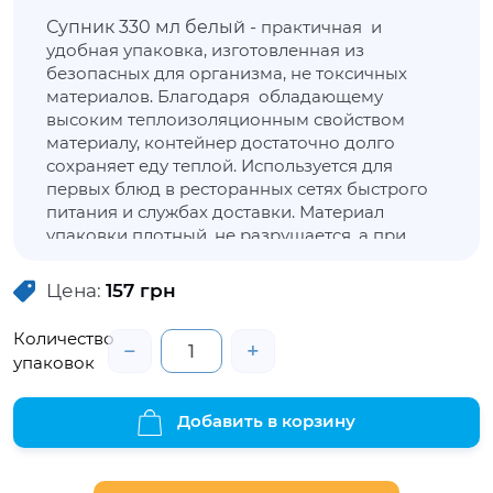
Супник 330 мл белый -
практичная и
удобная упаковка, изготовленная из
безопасных для организма, не токсичных
материалов. Благодаря обладающему
высоким теплоизоляционным свойством
материалу, контейнер достаточно долго
сохраняет еду теплой. Используется для
первых блюд в ресторанных сетях быстрого
питания и службах доставки. Материал
упаковки плотный, не разрушается, а при
взаимодействии с горячими блюдами не
доставляет дискомфорта рукам. При
Цена:
157
грн
взаимодействии с горячей продукцией не
деформируется и не выделяет запаха.
Количество
−
+
упаковок
Добавить в корзину