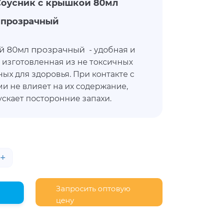
оусник с крышкой 80мл
прозрачный
й 80мл прозрачный
- удобная и
 изготовленная из не токсичных
ых для здоровья. При контакте с
 не влияет на их содержание,
пускает посторонние запахи.
анспортировки и хранения
ыпучих (приправ). Это надежная
еспечивает продукции целостность,
ия, а также позволит продуктам не
+
ивлекательность, сохранить
. Данный соусник имеет несъемную
крывается при помощи ребрышка.
Запросить оптовую
цену