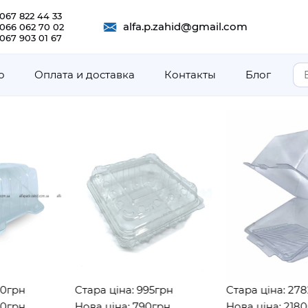
067 822 44 33
alfa.p.zahid@gmail.com
 066 062 70 02
067 903 01 67
о
Оплата и доставка
Контакты
Блог
н
Стара ціна: 995грн
Стара ціна: 2782гр
н
Нова ціна: 790грн
Нова ціна: 2180грн