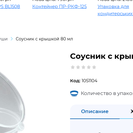
L1508
Контейнер ПР-РКФ-125
Упаковка для
кондитерських вир
суши
Соусник с крышкой 80 мл
Соусник с кры
Код:
1051104
Количество в упако
Описание