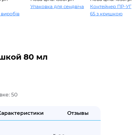
Упаковка для сендвіча
Контейнер ПР-УП-109 
обів
65 з кришкою
шкой 80 мл
вке: 50
Характеристики
Отзывы