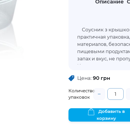
Описание С
Соусник з крышко
практичная упаковка,
материалов, безопасн
пищевыми продуктами
запах и вкус, не про
Используется для тр
различных соусов, с
Цена:
90
грн
упаковка, которая об
не допуская протекан
Количество
−
утратить внешнюю пр
упаковок
свежесть и свойства
крышку, которая за
Добавить в
корзину