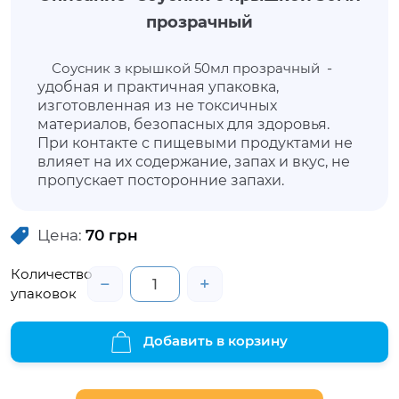
прозрачный
Соусник з крышкой 50мл прозрачный
-
удобная и практичная упаковка,
изготовленная из не токсичных
материалов, безопасных для здоровья.
При контакте с пищевыми продуктами не
влияет на их содержание, запах и вкус, не
пропускает посторонние запахи.
Используется для транспортировки и
хранения различных соусов, сыпучих
Цена:
70
грн
(приправ). Это надежная упаковка,
которая обеспечивает продукции
Количество
целостность, не допуская протекания, а
−
+
также позволит продуктам не утратить
упаковок
внешнюю привлекательность, сохранить
свежесть и свойства. Данный соусник
Добавить в корзину
имеет несъемную крышку, которая
закрывается при помощи ребрышка.