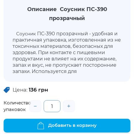
Описание Соусник ПС-390
прозрачный
Соусник
ПС-390 прозрачный - удобная и
практичная упаковка, изготовленная из не
токсичных материалов, безопасных для
здоровья. При контакте с пищевыми
продуктами не влияет на их содержание,
запах и вкус, не пропускает посторонние
запахи. Используется для
транспортировки и хранения сыпучих
(приправ), различных соусов и молочных
Цена:
136
грн
продуктов (сметана, творожные массы и
прочее). Универсальная упаковка
Количество
позволит продуктам не утратить внешнюю
−
+
привлекательность, сохранить свежесть и
упаковок
свойства. Данный контейнер не имеет в
комплектации крышку, но ее можно
Добавить в корзину
приобрести отдельно – ПС-39
крышка