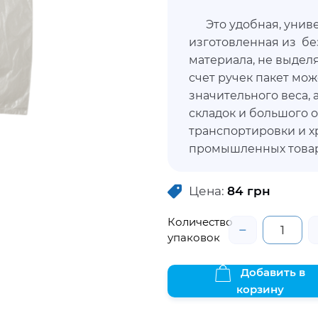
Это удобная, универ
изготовленная из бе
материала, не выделя
счет ручек пакет мо
значительного веса,
складок и большого 
транспортировки и х
промышленных товар
точках.
Цена:
84
грн
Количество
−
упаковок
Добавить в
корзину