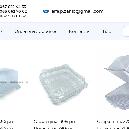
067 822 44 33
alfa.p.zahid@gmail.com
 066 062 70 02
067 903 01 67
о
Оплата и доставка
Контакты
Блог
рн
Стара ціна: 995грн
Стара ціна: 2782г
рн
Нова ціна: 790грн
Нова ціна: 2180гр