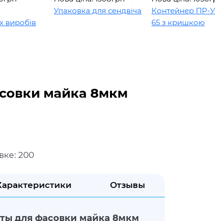
Упаковка для сендвіча
Контейнер ПР-УП-109
робів
65 з кришкою
совки майка 8мкм
вке: 200
Характеристики
Отзывы
ты для фасовки майка 8мкм