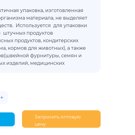
ичная упаковка, изготовленная
организма материала, не выделяет
ществ. Используется для упаковки
и штучных продуктов
сных продуктов, кондитерских
ма, кормов для животных), а также
ов(швейной фурнитуры, семян и
ых изделий, медицинских
астей). Пакет прочный,
ается только снаружи. Имеет
у, благодаря которой закрывается
твращая просыпание содержимого
+
сть осмотра продукции при
рачной упаковки.
Запросить оптовую
цену