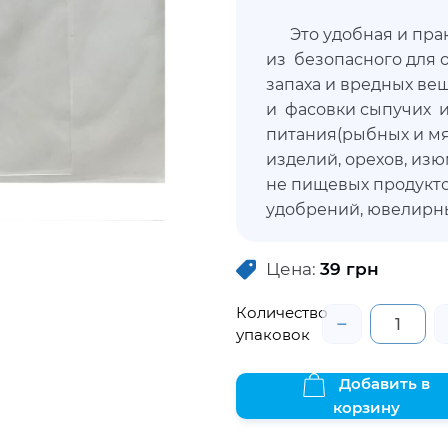
Это удобная и практ
из безопасного для 
запаха и вредных ве
и фасовки сыпучих 
питания(рыбных и мя
изделий, орехов, изю
не пищевых продукт
удобрений, ювелирн
препаратов, автозапч
герметичный, открыв
Цена:
39
грн
специальную застежк
многократно, предо
Количество
−
упаковок
и сохраняя возможно
покупке за счет проз
Добавить в
корзину