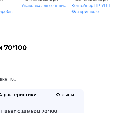
Упаковка для сендвіча
Контейнер ПР-УП-109 х
бів
65 з кришкою
м 70*100
вке: 100
Характеристики
Отзывы
Пакет с замком 70*100