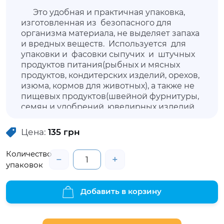
Это удобная и практичная упаковка,
изготовленная из безопасного для
организма материала, не выделяет запаха
и вредных веществ. Используется для
упаковки и фасовки сыпучих и штучных
продуктов питания(рыбных и мясных
продуктов, кондитерских изделий, орехов,
изюма, кормов для животных), а также не
пищевых продуктов(швейной фурнитуры,
семян и удобрений, ювелирных изделий,
медицинских препаратов, автозапчастей).
Пакет прочный, герметичный,
Цена:
135
грн
открывается только снаружи. Имеет
специальную застежку, благодаря которой
Количество
−
+
закрывается многократно, предотвращая
упаковок
просыпание содержимого и сохраняя
возможность осмотра продукции при
покупке за счет прозрачной упаковки.
Добавить в корзину