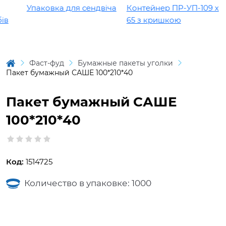
Упаковка для сендвіча
Контейнер ПР-УП-109 х
в
65 з кришкою
Фаст-фуд
Бумажные пакеты уголки
Пакет бумажный САШЕ 100*210*40
Пакет бумажный САШЕ
100*210*40
Код:
1514725
Количество в упаковке: 1000