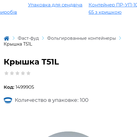
Упаковка для сендвіча
Контейнер ПР-УП-109 
робів
65 з кришкою
Фаст-фуд
Фольгированные контейнеры
Крышка T51L
Крышка T51L
Код:
1499905
Количество в упаковке: 100