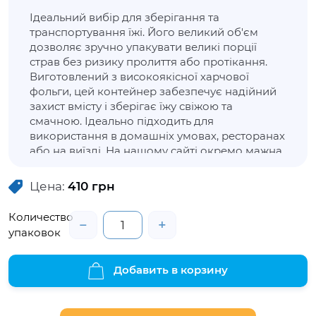
Ідеальний вибір для зберігання та
транспортування їжі. Його великий об'єм
дозволяє зручно упакувати великі порції
страв без ризику пролиття або протікання.
Виготовлений з високоякісної харчової
фольги, цей контейнер забезпечує надійний
захист вмісту і зберігає їжу свіжою та
смачною. Ідеально підходить для
використання в домашніх умовах, ресторанах
або на виїзді. На нашому сайті
окремо
мажна
прибати кришку з фольгованим покриттям.
Цена:
410
грн
Количество
−
+
упаковок
Добавить в корзину