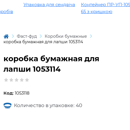
Упаковка для сендвіча
Контейнер ПР-УП-109 х
бів
65 з кришкою
Фаст-фуд
Коробки бумажные
коробка бумажная для лапши 1053114
коробка бумажная для
лапши 1053114
Код:
1053118
Количество в упаковке: 40