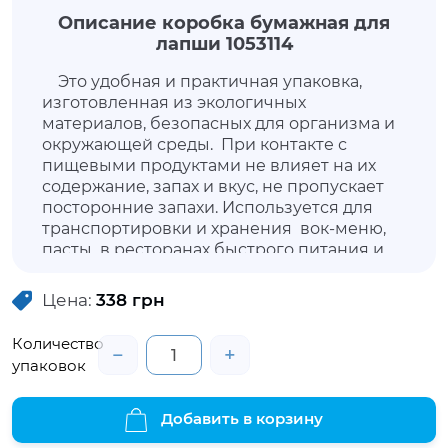
Описание коробка бумажная для
лапши 1053114
Это удобная и практичная упаковка,
изготовленная из экологичных
материалов, безопасных для организма и
окружающей среды. При контакте с
пищевыми продуктами не влияет на их
содержание, запах и вкус, не пропускает
посторонние запахи. Используется для
транспортировки и хранения вок-меню,
пасты в ресторанах быстрого питания и
службах доставки. Коробка сделана из
плотного картона и при взаимодействии с
Цена:
338
грн
горячими блюдами не доставляет
дискомфорта рукам. Упаковка позволит
Количество
−
+
продуктам не утратить внешнюю
упаковок
привлекательность, сохранить свежесть и
свойства.
Добавить в корзину